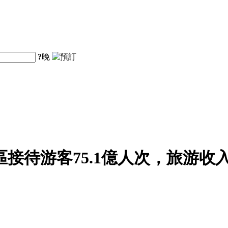
?
晚
區接待游客75.1億人次，旅游收入5
。