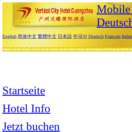
Mobile 
Deutsc
English
简体中文
繁體中文
日本語
한국어
Deutsch
Français
Itali
Startseite
Hotel Info
Jetzt buchen