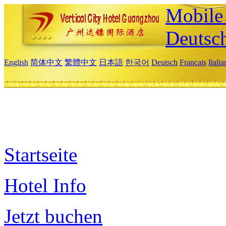
Mobile 
Deutsc
English
简体中文
繁體中文
日本語
한국어
Deutsch
Français
Itali
Startseite
Hotel Info
Jetzt buchen