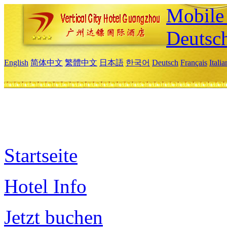
Mobile 
Deutsc
English
简体中文
繁體中文
日本語
한국어
Deutsch
Français
Itali
Startseite
Hotel Info
Jetzt buchen