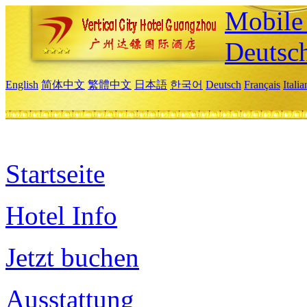
Mobile 
Deutsc
English
简体中文
繁體中文
日本語
한국어
Deutsch
Français
Itali
Startseite
Hotel Info
Jetzt buchen
Ausstattung