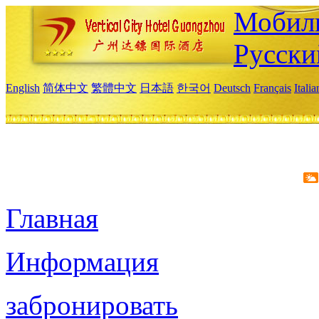
Мобиль
Русски
English
简体中文
繁體中文
日本語
한국어
Deutsch
Français
Itali
Главная
Информация
забронировать