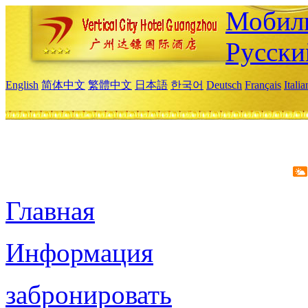
Мобиль
Русски
English
简体中文
繁體中文
日本語
한국어
Deutsch
Français
Itali
Главная
Информация
забронировать