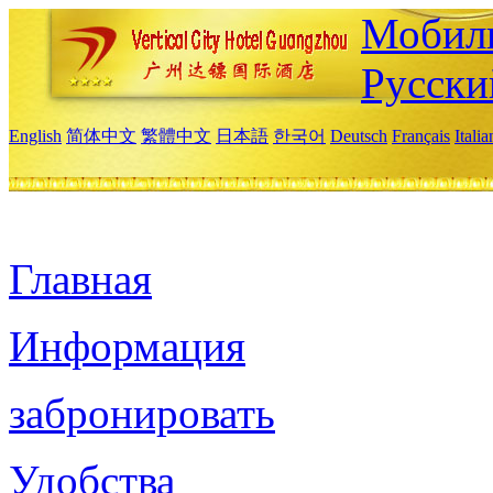
Мобиль
Русски
English
简体中文
繁體中文
日本語
한국어
Deutsch
Français
Itali
Главная
Информация
забронировать
Удобства