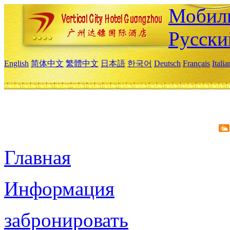
Мобиль
Русски
English
简体中文
繁體中文
日本語
한국어
Deutsch
Français
Itali
Главная
Информация
забронировать