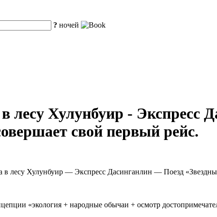
?
ночей
 в лесу Хулунбуир - Экспресс Д
 совершает свой первый рейс.
ча в лесу Хулунбуир — Экспресс Дасинганлин — Поезд «Звездны
нцепции «экология + народные обычаи + осмотр достопримечате