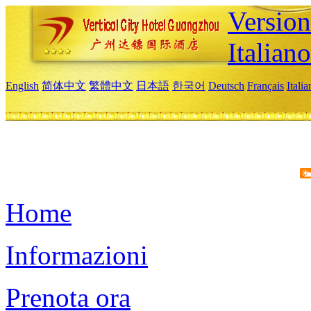
Version
Italiano
English
简体中文
繁體中文
日本語
한국어
Deutsch
Français
Itali
Home
Informazioni
Prenota ora