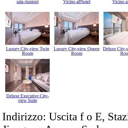
sala riunioni
Vicino all'hotel
Vicino al
Luxury City-view Twin
Luxury City-view Queen
Deluxe City-
Room
Room
Ro
Deluxe Executive City-
view Suite
Indirizzo: Uscita f o E, St