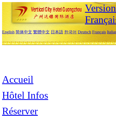
Versio
Françai
English
简体中文
繁體中文
日本語
한국어
Deutsch
Français
Itali
Accueil
Hôtel Infos
Réserver