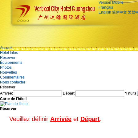
Version Mobile
Français
English
简体中文
繁體
Accueil
Hôtel Infos
Réserver
Équipements
Photos
Nouvelles
Commentaires
Nous contacter
Réserver
Arrivée:
Départ:
?
nuits
Carte de l'hôtel
Réserver
Veuillez définir
Arrivée
et
Départ
.