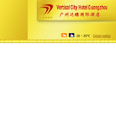
26 ~ 35℃
Détail météo