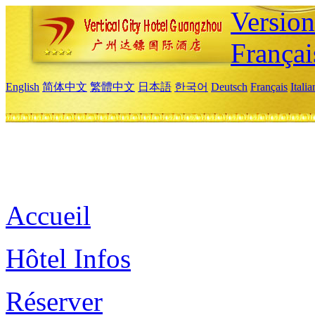
Versio
Françai
English
简体中文
繁體中文
日本語
한국어
Deutsch
Français
Itali
Accueil
Hôtel Infos
Réserver