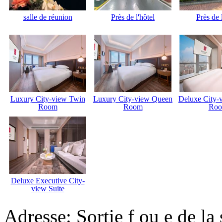
salle de réunion
Près de l'hôtel
Près de 
Luxury City-view Twin
Luxury City-view Queen
Deluxe City-
Room
Room
Ro
Deluxe Executive City-
view Suite
Adresse: Sortie f ou e de l