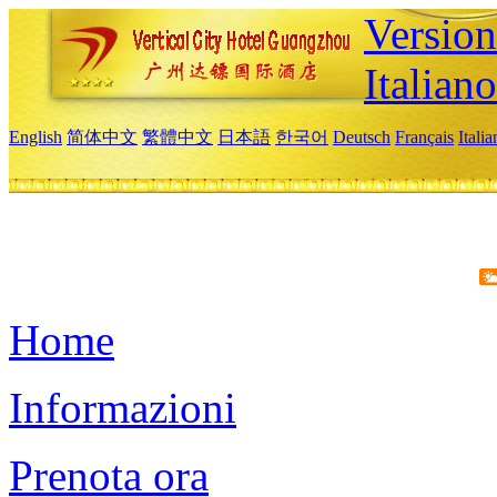
Version
Italiano
English
简体中文
繁體中文
日本語
한국어
Deutsch
Français
Itali
Home
Informazioni
Prenota ora