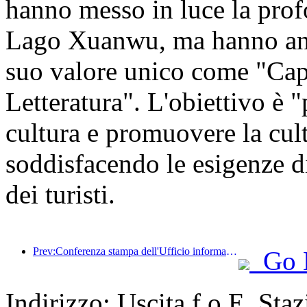
hanno messo in luce la profo
Lago Xuanwu, ma hanno anch
suo valore unico come "Cap
Letteratura". L'obiettivo è "
cultura e promuovere la cult
soddisfacendo le esigenze di 
dei turisti.
Prev:Conferenza stampa dell'Ufficio informazioni del Consiglio di Stato: Attualmente, nel mio Paese ci sono 28 porti di frontiera in grado di fornire servizi turistici con guida autonoma
Go 
Indirizzo: Uscita f o E, St