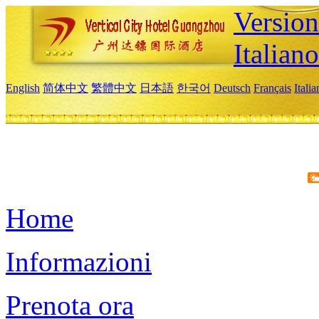
Version
Italiano
English
简体中文
繁體中文
日本語
한국어
Deutsch
Français
Itali
Home
Informazioni
Prenota ora